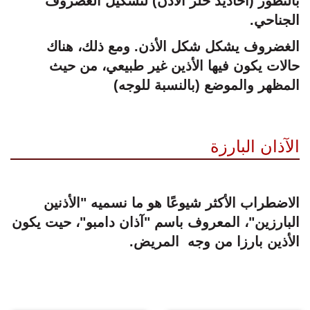
بالتطور (أخاديد حلز الأذن) لتشكيل الغضروف
الجناحي.
الغضروف يشكل شكل الأذن. ومع ذلك، هناك
حالات يكون فيها الأذين غير طبيعي، من حيث
المظهر والموضع (بالنسبة للوجه)
الآذان البارزة
الاضطراب الأكثر شيوعًا هو ما نسميه "الأذنين
البارزين"، المعروف باسم "آذان دامبو"، حيت يكون
الأذين بارزا من وجه المريض.